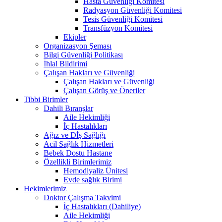
Hasta Güvenliği Komitesi
Radyasyon Güvenliği Komitesi
Tesis Güvenliği Komitesi
Transfüzyon Komitesi
Ekipler
Organizasyon Şeması
Bilgi Güvenliği Politikası
İhlal Bildirimi
Çalışan Hakları ve Güvenliği
Çalışan Hakları ve Güvenliği
Çalışan Görüş ve Öneriler
Tibbi Birimler
Dahili Bıranşlar
Aile Hekimliği
İç Hastalıkları
Ağız ve Dİş Sağlığı
Acil Sağlık Hizmetleri
Bebek Dostu Hastane
Özellikli Birimlerimiz
Hemodiyaliz Ünitesi
Evde sağlık Birimi
Hekimlerimiz
Doktor Çalışma Takvimi
İç Hastalıkları (Dahiliye)
Aile Hekimliği