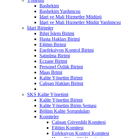
Yönetim
Başhekim
Başhekim Yardımcısı
İdari ve Mali Hizmetler Müdürü
İdari ve Mali Hizmetler Müdür Yardımcısı
İdari Birimler
Bilgi İşlem Birimi
Hasta Hakları Birimi
Eğitim Birimi
Enefeksiyon Kontrol Birimi
Satınlma Birimi
Eczane Birimi
Personel Özlük Birimi
Maaş Brimi
Kalite Yönetim Birimi
Çalışan Hakları Birimi
SKS Kalite Yönetimi
Kalite Yönetim Birimi
Kalite Yönetim Birim Şeması
Bölüm Kalite Sorumluları
Komiteler
Çalışan Güvenliği Komitesi
Eğitim Komitesi
Enfeksiyon Kontrol Komitesi