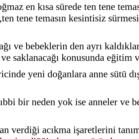
oğmaz en kısa sürede ten tene tema
en tene temasın kesintisiz sürmesi
ğı ve bebeklerin den ayrı kaldıklar
ğı ve saklanacağı konusunda eğitim 
icinde yeni doğanlara anne sütü dı
ıbbi bir neden yok ise anneler ve b
an verdiği acıkma işaretlerini tanı