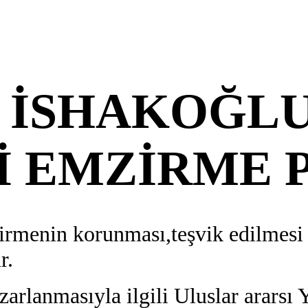
 İSHAKOĞL
İ EMZİRME P
rmenin korunması,teşvik edilmesi v
r.
rlanmasıyla ilgili Uluslar ararsı 