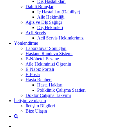
Diş Hastalıkları
Dahili Branşlar
İç Hastalıları (Dahiliye)
Aile Hekimliği
Ağız ve Dİş Sağlığı
Diş Hekimleri
Acil Servis
Acil Servis Hekimlerimiz
Yönlendirme
Laboratuvar Sonuçları
Hastane Randevu Sistemi
E-Nöbetci Eczane
Aile Hekiminizi Öğrenin
E-Nabız Portalı
E-Posta
Hasta Rehberi
Hasta Hakları
Poliklinik Çalışma Saatleri
Doktor Çalışma Takvimi
İletişim ve ulaşım
İletişim Bilgileri
Bize Ulaşın