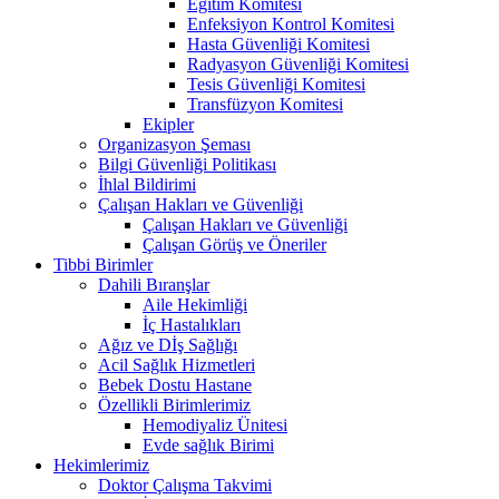
Eğitim Komitesi
Enfeksiyon Kontrol Komitesi
Hasta Güvenliği Komitesi
Radyasyon Güvenliği Komitesi
Tesis Güvenliği Komitesi
Transfüzyon Komitesi
Ekipler
Organizasyon Şeması
Bilgi Güvenliği Politikası
İhlal Bildirimi
Çalışan Hakları ve Güvenliği
Çalışan Hakları ve Güvenliği
Çalışan Görüş ve Öneriler
Tibbi Birimler
Dahili Bıranşlar
Aile Hekimliği
İç Hastalıkları
Ağız ve Dİş Sağlığı
Acil Sağlık Hizmetleri
Bebek Dostu Hastane
Özellikli Birimlerimiz
Hemodiyaliz Ünitesi
Evde sağlık Birimi
Hekimlerimiz
Doktor Çalışma Takvimi