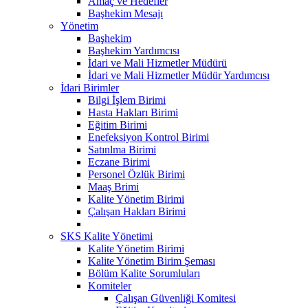
Amaç ve Hedefler
Başhekim Mesajı
Yönetim
Başhekim
Başhekim Yardımcısı
İdari ve Mali Hizmetler Müdürü
İdari ve Mali Hizmetler Müdür Yardımcısı
İdari Birimler
Bilgi İşlem Birimi
Hasta Hakları Birimi
Eğitim Birimi
Enefeksiyon Kontrol Birimi
Satınlma Birimi
Eczane Birimi
Personel Özlük Birimi
Maaş Brimi
Kalite Yönetim Birimi
Çalışan Hakları Birimi
SKS Kalite Yönetimi
Kalite Yönetim Birimi
Kalite Yönetim Birim Şeması
Bölüm Kalite Sorumluları
Komiteler
Çalışan Güvenliği Komitesi