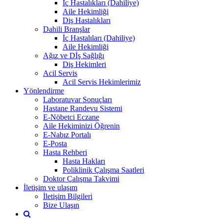
İç Hastalıkları (Dahiliye)
Aile Hekimliği
Diş Hastalıkları
Dahili Branşlar
İç Hastalıları (Dahiliye)
Aile Hekimliği
Ağız ve Dİş Sağlığı
Diş Hekimleri
Acil Servis
Acil Servis Hekimlerimiz
Yönlendirme
Laboratuvar Sonuçları
Hastane Randevu Sistemi
E-Nöbetci Eczane
Aile Hekiminizi Öğrenin
E-Nabız Portalı
E-Posta
Hasta Rehberi
Hasta Hakları
Poliklinik Çalışma Saatleri
Doktor Çalışma Takvimi
İletişim ve ulaşım
İletişim Bilgileri
Bize Ulaşın