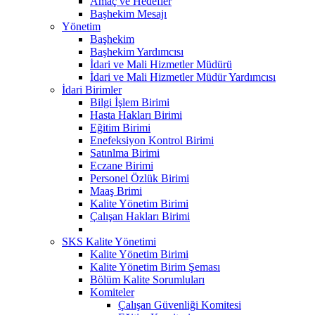
Amaç ve Hedefler
Başhekim Mesajı
Yönetim
Başhekim
Başhekim Yardımcısı
İdari ve Mali Hizmetler Müdürü
İdari ve Mali Hizmetler Müdür Yardımcısı
İdari Birimler
Bilgi İşlem Birimi
Hasta Hakları Birimi
Eğitim Birimi
Enefeksiyon Kontrol Birimi
Satınlma Birimi
Eczane Birimi
Personel Özlük Birimi
Maaş Brimi
Kalite Yönetim Birimi
Çalışan Hakları Birimi
SKS Kalite Yönetimi
Kalite Yönetim Birimi
Kalite Yönetim Birim Şeması
Bölüm Kalite Sorumluları
Komiteler
Çalışan Güvenliği Komitesi