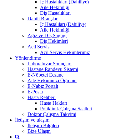
İç Hastalıkları (Dahiliye)
Aile Hekimliği
Diş Hastalıkları
Dahili Branşlar
İç Hastalıları (Dahiliye)
Aile Hekimliği
Ağız ve Dİş Sağlığı
Diş Hekimleri
Acil Servis
Acil Servis Hekimlerimiz
Yönlendirme
Laboratuvar Sonuçları
Hastane Randevu Sistemi
E-Nöbetci Eczane
Aile Hekiminizi Öğrenin
E-Nabız Portalı
E-Posta
Hasta Rehberi
Hasta Hakları
Poliklinik Çalışma Saatleri
Doktor Çalışma Takvimi
İletişim ve ulaşım
İletişim Bilgileri
Bize Ulaşın