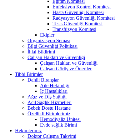
Eğitim Komitesi
Enfeksiyon Kontrol Komitesi
Hasta Güvenliği Komitesi
Radyasyon Güvenliği Komitesi
Tesis Güvenliği Komitesi
Transfüzyon Komitesi
Ekipler
Organizasyon Şeması
Bilgi Güvenliği Politikası
İhlal Bildirimi
Çalışan Hakları ve Güvenliği
Çalışan Hakları ve Güvenliği
Çalışan Görüş ve Öneriler
Tibbi Birimler
Dahili Bıranşlar
Aile Hekimliği
İç Hastalıkları
Ağız ve Dİş Sağlığı
Acil Sağlık Hizmetleri
Bebek Dostu Hastane
Özellikli Birimlerimiz
Hemodiyaliz Ünitesi
Evde sağlık Birimi
Hekimlerimiz
Doktor Çalışma Takvimi